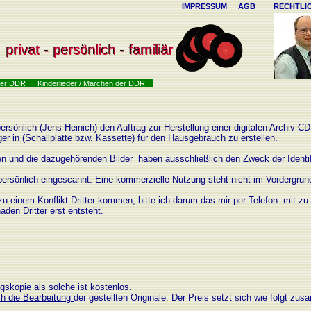
IMPRESSUM
AGB
RECHTLI
privat - persönlich - familiär
privat - persönlich - familiär
 der DDR
Kinderlieder / Märchen der DDR
 persönlich (Jens Heinich) den Auftrag zur Herstellung einer digitalen Archiv
er in (Schallplatte bzw. Kassette) für den Hausgebrauch zu erstellen.
ten und die dazugehörenden Bilder haben ausschließlich den Zweck der Identif
 persönlich eingescannt. Eine kommerzielle Nutzung steht nicht im Vordergrun
t zu einem Konflikt Dritter kommen, bitte ich darum das mir per Telefon mit zu t
den Dritter erst entsteht.
gskopie als solche ist kostenlos.
ch die Bearbeitung
der gestellten Originale. Der Preis setzt sich wie folgt 