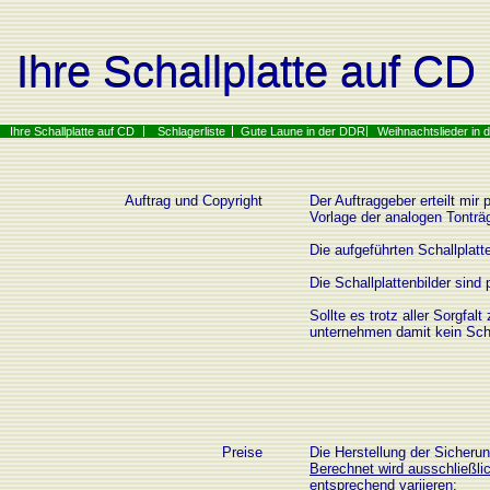
Ihre Schallplatte auf CD
Ihre Schallplatte auf CD
Ihre Schallplatte auf CD
Schlagerliste
Gute Laune in der DDR
Weihnachtslieder in
Auftrag und Copyright
Der Auftraggeber erteilt mir
Vorlage der analogen Tonträg
Die aufgeführten Schallplat
Die Schallplattenbilder sind
Sollte es trotz aller Sorgfal
unternehmen damit kein Scha
Preise
Die Herstellung der Sicherun
Berechnet wird ausschließli
entsprechend variieren: